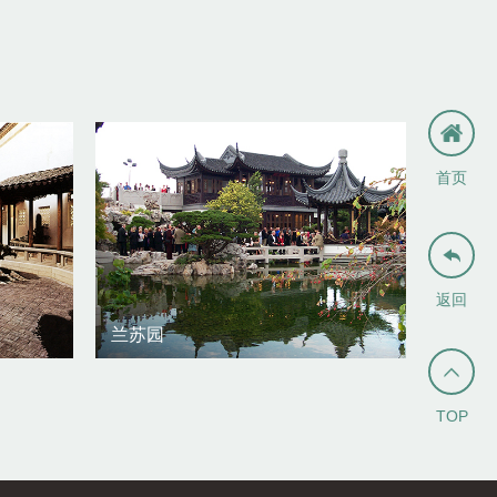
首页

返回
兰苏园

TOP