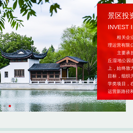
景区投
INVEST 
相关企业：
理运营有限
主要承担苏
丘湿地公园
上，始终致
目标，组织
学类项目，
运营新路径