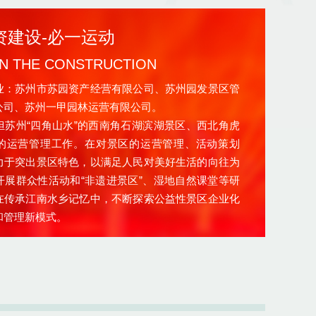
资建设-必一运动
IN THE CONSTRUCTION
苏州市苏园资产经营有限公司、苏州园发景区管
公司、苏州一甲园林运营有限公司。
州“四角山水”的西南角石湖滨湖景区、西北角虎
的运营管理工作。在对景区的运营管理、活动策划
力于突出景区特色，以满足人民对美好生活的向往为
开展群众性活动和“非遗进景区”、湿地自然课堂等研
在传承江南水乡记忆中，不断探索公益性景区企业化
和管理新模式。