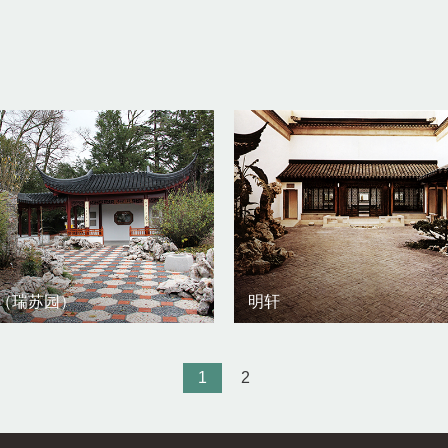
（瑞苏园）
明轩
1
2