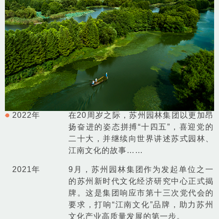
营
2022年
在20周岁之际，苏州园林集团以更加昂
员
扬奋进的姿态拼搏“十四五”，喜迎党的
拙
二十大，并继续向世界讲述苏式园林、
古
江南文化的故事……
、
2021年
9月，苏州园林集团作为发起单位之一
的苏州新时代文化经济研究中心正式揭
批
牌。这是集团响应市第十三次党代会的
匠
要求，打响“江南文化”品牌，助力苏州
队
文化产业高质量发展的第一步。